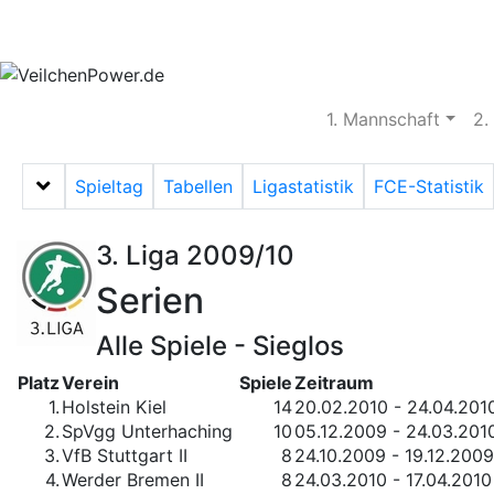
Aktuelles
Spielbetrieb
Vereinsheim
S
1. Mannschaft
2.
Spieltag
Tabellen
Ligastatistik
FCE-Statistik
Menü auf-/zuklappen
3. Liga 2009/10
Serien
Alle Spiele - Sieglos
Platz
Verein
Spiele
Zeitraum
1.
Holstein Kiel
14
20.02.2010 - 24.04.201
2.
SpVgg Unterhaching
10
05.12.2009 - 24.03.201
3.
VfB Stuttgart II
8
24.10.2009 - 19.12.2009
4.
Werder Bremen II
8
24.03.2010 - 17.04.2010