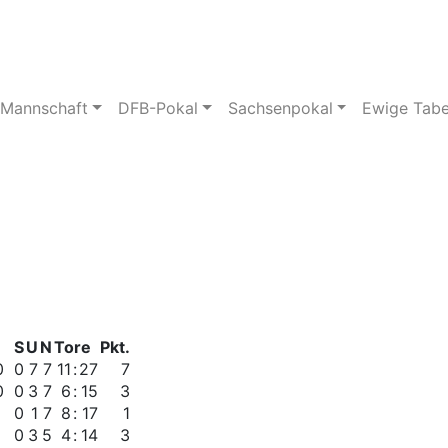
pielstätte
Bildergalerie
 Mannschaft
DFB-Pokal
Sachsenpokal
Ewige Tabe
S
U
N
Tore
Pkt.
0
0
7
7
11
:
27
7
0
0
3
7
6
:
15
3
0
1
7
8
:
17
1
0
3
5
4
:
14
3