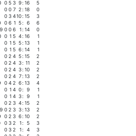
0
0
5
3
9
:
16
5
0
0
7
2
:
18
0
0
3
4
10
:
15
3
0
0
6
1
5
:
6
6
09
0
0
6
1
:
14
0
0
0
1
5
4
:
16
1
0
1
5
5
:
13
1
0
1
5
6
:
14
1
9
0
2
4
5
:
15
2
9
0
2
4
3
:
11
2
0
2
4
3
:
10
2
0
0
2
4
7
:
13
2
9
0
4
2
6
:
13
4
0
0
1
4
0
:
9
1
0
1
4
3
:
9
1
0
2
3
4
:
15
2
09
0
2
3
3
:
13
2
9
0
2
3
6
:
10
2
0
0
3
2
1
:
5
3
0
3
2
1
:
4
3