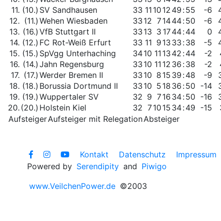
11.
(10.)
SV Sandhausen
33
11
10
12
49
:
55
-6
12.
(11.)
Wehen Wiesbaden
33
12
7
14
44
:
50
-6
13.
(16.)
VfB Stuttgart II
33
13
3
17
44
:
44
0
14.
(12.)
FC Rot-Weiß Erfurt
33
11
9
13
33
:
38
-5
15.
(15.)
SpVgg Unterhaching
34
10
11
13
42
:
44
-2
16.
(14.)
Jahn Regensburg
33
10
11
12
36
:
38
-2
17.
(17.)
Werder Bremen II
33
10
8
15
39
:
48
-9
18.
(18.)
Borussia Dortmund II
33
10
5
18
36
:
50
-14
19.
(19.)
Wuppertaler SV
32
9
7
16
34
:
50
-16
20.
(20.)
Holstein Kiel
32
7
10
15
34
:
49
-15
Aufsteiger
Aufsteiger mit Relegation
Absteiger
Kontakt
Datenschutz
Impressum
Powered by
Serendipity
and
Piwigo
www.VeilchenPower.de
©2003