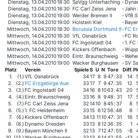
Dienstag, 13.04.2010
18:30
SpVgg Unterhaching
-
Dyna
Dienstag, 13.04.2010
18:30
FC Carl Zeiss Jena
-
Jahn
Dienstag, 13.04.2010
19:00
Werder Bremen II
-
VfB St
Dienstag, 13.04.2010
19:00
Holstein Kiel
-
Bayer
Mittwoch, 14.04.2010
18:30
Borussia Dortmund II
-
FC Er
Mittwoch, 14.04.2010
18:30
VfL Osnabrück
-
FC Ro
Mittwoch, 14.04.2010
19:00
FC Ingolstadt 04
-
1. FC
Mittwoch, 14.04.2010
19:00
Kickers Offenbach
-
Wuppe
Mittwoch, 14.04.2010
19:00
Eintr. Braunschweig
-
Wehe
Mittwoch, 14.04.2010
19:00
Wacker Burghausen
-
SV S
Platz
Verein
Spiele
S
U
N
Tore
Diff.
Pk
1.
(1.)
VfL Osnabrück
34
17
8
9
47
:
33
14
2.
(2.)
FC Erzgebirge Aue
33
17
7
9
47
:
35
12
3.
(3.)
FC Ingolstadt 04
34
16
8
10
63
:
43
20
4.
(4.)
Eintr. Braunschweig
33
16
8
9
48
:
31
17
5.
(7.)
FC Carl Zeiss Jena
32
14
10
8
45
:
37
8
6.
(5.)
1. FC Heidenheim
33
15
6
12
56
:
48
8
7.
(6.)
Kickers Offenbach
34
13
11
10
47
:
31
16
8.
(8.)
Dynamo Dresden
33
13
8
12
36
:
35
1
9.
(9.)
Bayern München II
32
13
7
12
47
:
55
-8
10.
(13.)
Wacker Burghausen
33
13
6
14
42
:
55
-13