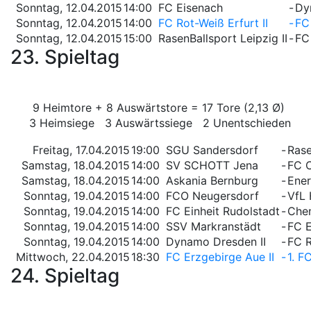
Sonntag, 12.04.2015
14:00
FC Eisenach
-
Dy
Sonntag, 12.04.2015
14:00
FC Rot-Weiß Erfurt II
-
FC
Sonntag, 12.04.2015
15:00
RasenBallsport Leipzig II
-
FC
23. Spieltag
9 Heimtore + 8 Auswärtstore = 17 Tore (2,13 Ø)
3 Heimsiege 3 Auswärtssiege 2 Unentschieden
Freitag, 17.04.2015
19:00
SGU Sandersdorf
-
Rase
Samstag, 18.04.2015
14:00
SV SCHOTT Jena
-
FC C
Samstag, 18.04.2015
14:00
Askania Bernburg
-
Ener
Sonntag, 19.04.2015
14:00
FCO Neugersdorf
-
VfL 
Sonntag, 19.04.2015
14:00
FC Einheit Rudolstadt
-
Chem
Sonntag, 19.04.2015
14:00
SSV Markranstädt
-
FC E
Sonntag, 19.04.2015
14:00
Dynamo Dresden II
-
FC R
Mittwoch, 22.04.2015
18:30
FC Erzgebirge Aue II
-
1. F
24. Spieltag