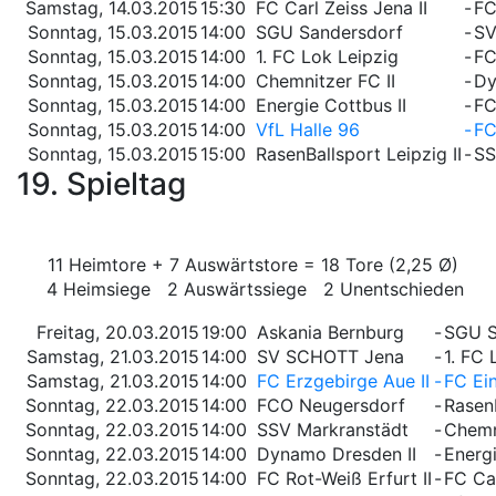
Samstag, 14.03.2015
15:30
FC Carl Zeiss Jena II
-
FC
Sonntag, 15.03.2015
14:00
SGU Sandersdorf
-
SV
Sonntag, 15.03.2015
14:00
1. FC Lok Leipzig
-
FC
Sonntag, 15.03.2015
14:00
Chemnitzer FC II
-
Dy
Sonntag, 15.03.2015
14:00
Energie Cottbus II
-
FC
Sonntag, 15.03.2015
14:00
VfL Halle 96
-
FC
Sonntag, 15.03.2015
15:00
RasenBallsport Leipzig II
-
SS
19. Spieltag
11 Heimtore + 7 Auswärtstore = 18 Tore (2,25 Ø)
4 Heimsiege 2 Auswärtssiege 2 Unentschieden
Freitag, 20.03.2015
19:00
Askania Bernburg
-
SGU S
Samstag, 21.03.2015
14:00
SV SCHOTT Jena
-
1. FC 
Samstag, 21.03.2015
14:00
FC Erzgebirge Aue II
-
FC Ein
Sonntag, 22.03.2015
14:00
FCO Neugersdorf
-
RasenB
Sonntag, 22.03.2015
14:00
SSV Markranstädt
-
Chemn
Sonntag, 22.03.2015
14:00
Dynamo Dresden II
-
Energi
Sonntag, 22.03.2015
14:00
FC Rot-Weiß Erfurt II
-
FC Car