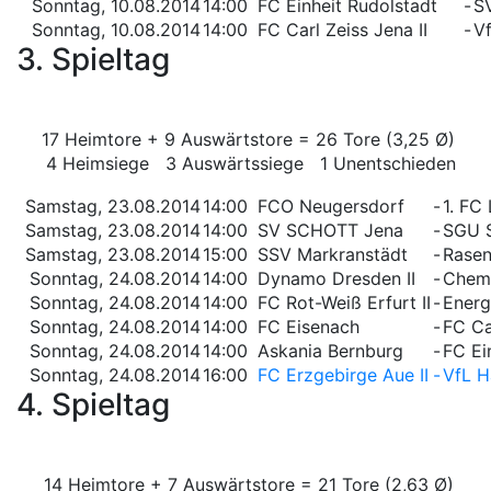
Sonntag, 10.08.2014
14:00
FC Einheit Rudolstadt
-
S
Sonntag, 10.08.2014
14:00
FC Carl Zeiss Jena II
-
Vf
3. Spieltag
17 Heimtore + 9 Auswärtstore = 26 Tore (3,25 Ø)
4 Heimsiege 3 Auswärtssiege 1 Unentschieden
Samstag, 23.08.2014
14:00
FCO Neugersdorf
-
1. FC
Samstag, 23.08.2014
14:00
SV SCHOTT Jena
-
SGU 
Samstag, 23.08.2014
15:00
SSV Markranstädt
-
Rasen
Sonntag, 24.08.2014
14:00
Dynamo Dresden II
-
Chemn
Sonntag, 24.08.2014
14:00
FC Rot-Weiß Erfurt II
-
Energ
Sonntag, 24.08.2014
14:00
FC Eisenach
-
FC Ca
Sonntag, 24.08.2014
14:00
Askania Bernburg
-
FC Ei
Sonntag, 24.08.2014
16:00
FC Erzgebirge Aue II
-
VfL H
4. Spieltag
14 Heimtore + 7 Auswärtstore = 21 Tore (2,63 Ø)