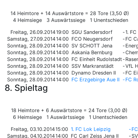
14 Heimtore + 14 Auswärtstore = 28 Tore (3,50 Ø)
4 Heimsiege 3 Auswärtssiege 1 Unentschieden
Freitag, 26.09.2014
19:00
SGU Sandersdorf
-
1. FC
Samstag, 27.09.2014
14:00
FCO Neugersdorf
-
FC Ca
Sonntag, 28.09.2014
14:00
SV SCHOTT Jena
-
Energ
Sonntag, 28.09.2014
14:00
Askania Bernburg
-
Chemn
Sonntag, 28.09.2014
14:00
FC Einheit Rudolstadt
-
Rasen
Sonntag, 28.09.2014
14:00
SSV Markranstädt
-
VfL H
Sonntag, 28.09.2014
14:00
Dynamo Dresden II
-
FC E
Sonntag, 28.09.2014
14:00
FC Erzgebirge Aue II
-
FC Ro
8. Spieltag
18 Heimtore + 6 Auswärtstore = 24 Tore (3,00 Ø)
6 Heimsiege 1 Auswärtssiege 1 Unentschieden
Freitag, 03.10.2014
15:00
1. FC Lok Leipzig
-
FC
Samstag, 04.10.2014
14:00
FC Carl Zeiss Jena II
-
SV