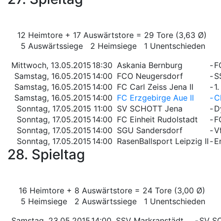
12 Heimtore + 17 Auswärtstore = 29 Tore (3,63 Ø)
5 Auswärtssiege 2 Heimsiege 1 Unentschieden
Mittwoch, 13.05.2015
18:30
Askania Bernburg
-
F
Samstag, 16.05.2015
14:00
FCO Neugersdorf
-
S
Samstag, 16.05.2015
14:00
FC Carl Zeiss Jena II
-
1
Samstag, 16.05.2015
14:00
FC Erzgebirge Aue II
-
C
Sonntag, 17.05.2015
11:00
SV SCHOTT Jena
-
D
Sonntag, 17.05.2015
14:00
FC Einheit Rudolstadt
-
F
Sonntag, 17.05.2015
14:00
SGU Sandersdorf
-
V
Sonntag, 17.05.2015
14:00
RasenBallsport Leipzig II
-
E
28. Spieltag
16 Heimtore + 8 Auswärtstore = 24 Tore (3,00 Ø)
5 Heimsiege 2 Auswärtssiege 1 Unentschieden
Samstag, 23.05.2015
14:00
SSV Markranstädt
-
SV S