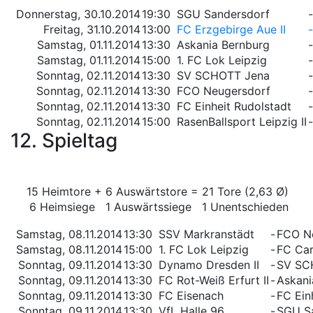
Donnerstag, 30.10.2014
19:30
SGU Sandersdorf
-
Freitag, 31.10.2014
13:00
FC Erzgebirge Aue II
-
Samstag, 01.11.2014
13:30
Askania Bernburg
-
Samstag, 01.11.2014
15:00
1. FC Lok Leipzig
-
Sonntag, 02.11.2014
13:30
SV SCHOTT Jena
-
Sonntag, 02.11.2014
13:30
FCO Neugersdorf
-
Sonntag, 02.11.2014
13:30
FC Einheit Rudolstadt
-
Sonntag, 02.11.2014
15:00
RasenBallsport Leipzig II
-
12. Spieltag
15 Heimtore + 6 Auswärtstore = 21 Tore (2,63 Ø)
6 Heimsiege 1 Auswärtssiege 1 Unentschieden
Samstag, 08.11.2014
13:30
SSV Markranstädt
-
FCO N
Samstag, 08.11.2014
15:00
1. FC Lok Leipzig
-
FC Carl
Sonntag, 09.11.2014
13:30
Dynamo Dresden II
-
SV SC
Sonntag, 09.11.2014
13:30
FC Rot-Weiß Erfurt II
-
Askani
Sonntag, 09.11.2014
13:30
FC Eisenach
-
FC Ein
Sonntag, 09.11.2014
13:30
VfL Halle 96
-
SGU S