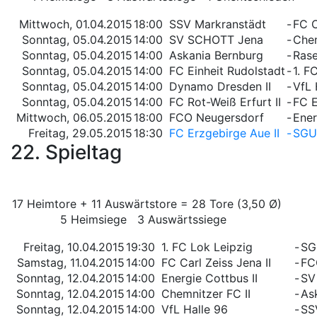
Mittwoch, 01.04.2015
18:00
SSV Markranstädt
-
FC C
Sonntag, 05.04.2015
14:00
SV SCHOTT Jena
-
Chem
Sonntag, 05.04.2015
14:00
Askania Bernburg
-
Rase
Sonntag, 05.04.2015
14:00
FC Einheit Rudolstadt
-
1. F
Sonntag, 05.04.2015
14:00
Dynamo Dresden II
-
VfL 
Sonntag, 05.04.2015
14:00
FC Rot-Weiß Erfurt II
-
FC E
Mittwoch, 06.05.2015
18:00
FCO Neugersdorf
-
Ener
Freitag, 29.05.2015
18:30
FC Erzgebirge Aue II
-
SGU
22. Spieltag
17 Heimtore + 11 Auswärtstore = 28 Tore (3,50 Ø)
5 Heimsiege 3 Auswärtssiege
Freitag, 10.04.2015
19:30
1. FC Lok Leipzig
-
SG
Samstag, 11.04.2015
14:00
FC Carl Zeiss Jena II
-
FC
Sonntag, 12.04.2015
14:00
Energie Cottbus II
-
SV
Sonntag, 12.04.2015
14:00
Chemnitzer FC II
-
As
Sonntag, 12.04.2015
14:00
VfL Halle 96
-
SS