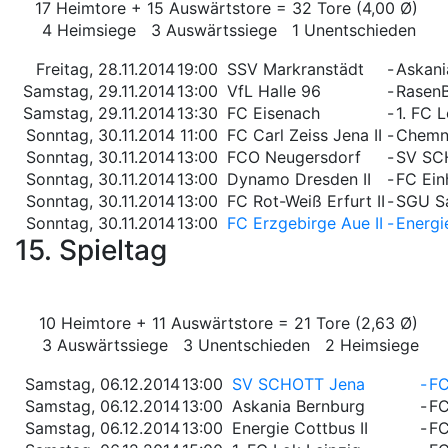
17 Heimtore + 15 Auswärtstore = 32 Tore (4,00 Ø)
4 Heimsiege 3 Auswärtssiege 1 Unentschieden
Freitag, 28.11.2014
19:00
SSV Markranstädt
-
Askani
Samstag, 29.11.2014
13:00
VfL Halle 96
-
RasenB
Samstag, 29.11.2014
13:30
FC Eisenach
-
1. FC 
Sonntag, 30.11.2014
11:00
FC Carl Zeiss Jena II
-
Chemni
Sonntag, 30.11.2014
13:00
FCO Neugersdorf
-
SV SC
Sonntag, 30.11.2014
13:00
Dynamo Dresden II
-
FC Ein
Sonntag, 30.11.2014
13:00
FC Rot-Weiß Erfurt II
-
SGU S
Sonntag, 30.11.2014
13:00
FC Erzgebirge Aue II
-
Energi
15. Spieltag
10 Heimtore + 11 Auswärtstore = 21 Tore (2,63 Ø)
3 Auswärtssiege 3 Unentschieden 2 Heimsiege
Samstag, 06.12.2014
13:00
SV SCHOTT Jena
-
FC
Samstag, 06.12.2014
13:00
Askania Bernburg
-
FC
Samstag, 06.12.2014
13:00
Energie Cottbus II
-
FC