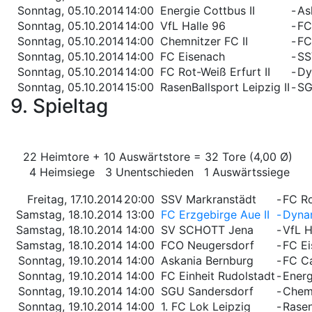
Sonntag, 05.10.2014
14:00
Energie Cottbus II
-
As
Sonntag, 05.10.2014
14:00
VfL Halle 96
-
FC
Sonntag, 05.10.2014
14:00
Chemnitzer FC II
-
FC
Sonntag, 05.10.2014
14:00
FC Eisenach
-
SS
Sonntag, 05.10.2014
14:00
FC Rot-Weiß Erfurt II
-
Dy
Sonntag, 05.10.2014
15:00
RasenBallsport Leipzig II
-
SG
9. Spieltag
22 Heimtore + 10 Auswärtstore = 32 Tore (4,00 Ø)
4 Heimsiege 3 Unentschieden 1 Auswärtssiege
Freitag, 17.10.2014
20:00
SSV Markranstädt
-
FC Ro
Samstag, 18.10.2014
13:00
FC Erzgebirge Aue II
-
Dyna
Samstag, 18.10.2014
14:00
SV SCHOTT Jena
-
VfL H
Samstag, 18.10.2014
14:00
FCO Neugersdorf
-
FC E
Sonntag, 19.10.2014
14:00
Askania Bernburg
-
FC Ca
Sonntag, 19.10.2014
14:00
FC Einheit Rudolstadt
-
Energ
Sonntag, 19.10.2014
14:00
SGU Sandersdorf
-
Chemn
Sonntag, 19.10.2014
14:00
1. FC Lok Leipzig
-
Rasen