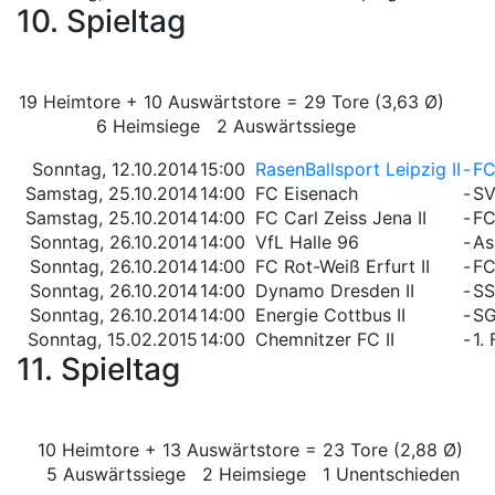
10. Spieltag
19 Heimtore + 10 Auswärtstore = 29 Tore (3,63 Ø)
6 Heimsiege 2 Auswärtssiege
Sonntag, 12.10.2014
15:00
RasenBallsport Leipzig II
-
FC
Samstag, 25.10.2014
14:00
FC Eisenach
-
SV
Samstag, 25.10.2014
14:00
FC Carl Zeiss Jena II
-
FC
Sonntag, 26.10.2014
14:00
VfL Halle 96
-
As
Sonntag, 26.10.2014
14:00
FC Rot-Weiß Erfurt II
-
FC
Sonntag, 26.10.2014
14:00
Dynamo Dresden II
-
SS
Sonntag, 26.10.2014
14:00
Energie Cottbus II
-
SG
Sonntag, 15.02.2015
14:00
Chemnitzer FC II
-
1.
11. Spieltag
10 Heimtore + 13 Auswärtstore = 23 Tore (2,88 Ø)
5 Auswärtssiege 2 Heimsiege 1 Unentschieden