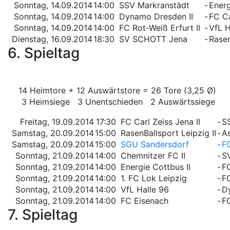
Sonntag, 14.09.2014
14:00
SSV Markranstädt
-
Energ
Sonntag, 14.09.2014
14:00
Dynamo Dresden II
-
FC Ca
Sonntag, 14.09.2014
14:00
FC Rot-Weiß Erfurt II
-
VfL H
Dienstag, 16.09.2014
18:30
SV SCHOTT Jena
-
Rasen
6. Spieltag
14 Heimtore + 12 Auswärtstore = 26 Tore (3,25 Ø)
3 Heimsiege 3 Unentschieden 2 Auswärtssiege
Freitag, 19.09.2014
17:30
FC Carl Zeiss Jena II
-
S
Samstag, 20.09.2014
15:00
RasenBallsport Leipzig II
-
A
Samstag, 20.09.2014
15:00
SGU Sandersdorf
-
FC
Sonntag, 21.09.2014
14:00
Chemnitzer FC II
-
S
Sonntag, 21.09.2014
14:00
Energie Cottbus II
-
F
Sonntag, 21.09.2014
14:00
1. FC Lok Leipzig
-
FC
Sonntag, 21.09.2014
14:00
VfL Halle 96
-
D
Sonntag, 21.09.2014
14:00
FC Eisenach
-
FC
7. Spieltag