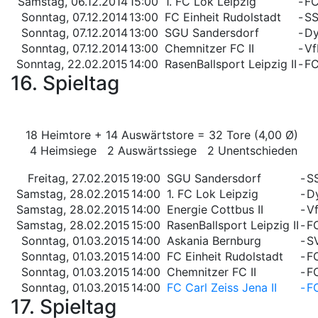
Samstag, 06.12.2014
15:00
1. FC Lok Leipzig
-
FC
Sonntag, 07.12.2014
13:00
FC Einheit Rudolstadt
-
SS
Sonntag, 07.12.2014
13:00
SGU Sandersdorf
-
Dy
Sonntag, 07.12.2014
13:00
Chemnitzer FC II
-
Vf
Sonntag, 22.02.2015
14:00
RasenBallsport Leipzig II
-
FC
16. Spieltag
18 Heimtore + 14 Auswärtstore = 32 Tore (4,00 Ø)
4 Heimsiege 2 Auswärtssiege 2 Unentschieden
Freitag, 27.02.2015
19:00
SGU Sandersdorf
-
S
Samstag, 28.02.2015
14:00
1. FC Lok Leipzig
-
D
Samstag, 28.02.2015
14:00
Energie Cottbus II
-
Vf
Samstag, 28.02.2015
15:00
RasenBallsport Leipzig II
-
FC
Sonntag, 01.03.2015
14:00
Askania Bernburg
-
S
Sonntag, 01.03.2015
14:00
FC Einheit Rudolstadt
-
F
Sonntag, 01.03.2015
14:00
Chemnitzer FC II
-
F
Sonntag, 01.03.2015
14:00
FC Carl Zeiss Jena II
-
FC
17. Spieltag