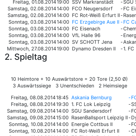
Freitag, 01.08.2014
19:00
SSV Markranstädt
-
SGU 
Samstag, 02.08.2014
14:00
FCO Neugersdorf
-
FC Ei
Samstag, 02.08.2014
14:00
FC Rot-Weiß Erfurt II
-
Rasen
Sonntag, 03.08.2014
14:00
FC Erzgebirge Aue II
-
FC Ca
Sonntag, 03.08.2014
14:00
FC Eisenach
-
Chemn
Sonntag, 03.08.2014
14:00
VfL Halle 96
-
Energ
Sonntag, 03.08.2014
14:00
SV SCHOTT Jena
-
Askan
Mittwoch, 27.08.2014
19:00
Dynamo Dresden II
-
1. FC
2. Spieltag
10 Heimtore + 10 Auswärtstore = 20 Tore (2,50 Ø)
3 Auswärtssiege 3 Unentschieden 2 Heimsiege
Freitag, 08.08.2014
18:45
Askania Bernburg
-
FC
Freitag, 08.08.2014
19:30
1. FC Lok Leipzig
-
S
Samstag, 09.08.2014
14:00
SGU Sandersdorf
-
F
Samstag, 09.08.2014
15:00
RasenBallsport Leipzig II
-
D
Sonntag, 10.08.2014
14:00
Energie Cottbus II
-
F
Sonntag, 10.08.2014
14:00
FC Rot-Weiß Erfurt II
-
Ch