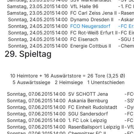
Samstag, 23.05.2015
14:00
VfL Halle 96
-
1. FC
Samstag, 23.05.2015
14:00
FC Carl Zeiss Jena II
-
Rasen
Sonntag, 24.05.2015
14:00
Dynamo Dresden II
-
Askan
Sonntag, 24.05.2015
14:00
FCO Neugersdorf
-
FC Er
Sonntag, 24.05.2015
14:00
FC Rot-Weiß Erfurt II
-
FC Ei
Sonntag, 24.05.2015
14:00
FC Eisenach
-
SGU 
Sonntag, 24.05.2015
14:00
Energie Cottbus II
-
Chemn
29. Spieltag
10 Heimtore + 16 Auswärtstore = 26 Tore (3,25 Ø)
5 Auswärtssiege 2 Heimsiege 1 Unentschieden
Sonntag, 07.06.2015
14:00
SV SCHOTT Jena
-
FC
Sonntag, 07.06.2015
14:00
Askania Bernburg
-
SS
Sonntag, 07.06.2015
14:00
FC Einheit Rudolstadt
-
Dy
Sonntag, 07.06.2015
14:00
SGU Sandersdorf
-
FC 
Sonntag, 07.06.2015
14:00
1. FC Lok Leipzig
-
FC
Sonntag, 07.06.2015
14:00
RasenBallsport Leipzig II
-
Vf
Sonntag, 07.06.2015
14:00
Chemnitzer FC II
-
FC 