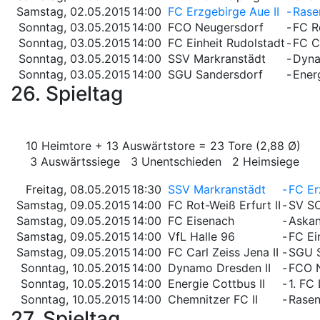
Samstag, 02.05.2015
14:00
FC Erzgebirge Aue II
-
Rasen
Sonntag, 03.05.2015
14:00
FCO Neugersdorf
-
FC Ro
Sonntag, 03.05.2015
14:00
FC Einheit Rudolstadt
-
FC Ca
Sonntag, 03.05.2015
14:00
SSV Markranstädt
-
Dyna
Sonntag, 03.05.2015
14:00
SGU Sandersdorf
-
Energ
26. Spieltag
10 Heimtore + 13 Auswärtstore = 23 Tore (2,88 Ø)
3 Auswärtssiege 3 Unentschieden 2 Heimsiege
Freitag, 08.05.2015
18:30
SSV Markranstädt
-
FC Er
Samstag, 09.05.2015
14:00
FC Rot-Weiß Erfurt II
-
SV S
Samstag, 09.05.2015
14:00
FC Eisenach
-
Askan
Samstag, 09.05.2015
14:00
VfL Halle 96
-
FC Ei
Samstag, 09.05.2015
14:00
FC Carl Zeiss Jena II
-
SGU 
Sonntag, 10.05.2015
14:00
Dynamo Dresden II
-
FCO 
Sonntag, 10.05.2015
14:00
Energie Cottbus II
-
1. FC
Sonntag, 10.05.2015
14:00
Chemnitzer FC II
-
Rasen
27. Spieltag