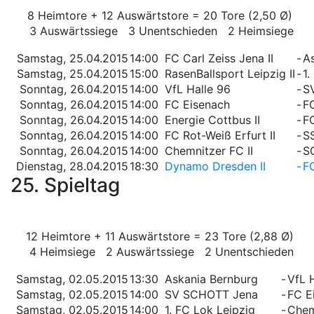
8 Heimtore + 12 Auswärtstore = 20 Tore (2,50 Ø)
3 Auswärtssiege 3 Unentschieden 2 Heimsiege
Samstag, 25.04.2015
14:00
FC Carl Zeiss Jena II
-
A
Samstag, 25.04.2015
15:00
RasenBallsport Leipzig II
-
1.
Sonntag, 26.04.2015
14:00
VfL Halle 96
-
S
Sonntag, 26.04.2015
14:00
FC Eisenach
-
F
Sonntag, 26.04.2015
14:00
Energie Cottbus II
-
FC
Sonntag, 26.04.2015
14:00
FC Rot-Weiß Erfurt II
-
S
Sonntag, 26.04.2015
14:00
Chemnitzer FC II
-
S
Dienstag, 28.04.2015
18:30
Dynamo Dresden II
-
FC
25. Spieltag
12 Heimtore + 11 Auswärtstore = 23 Tore (2,88 Ø)
4 Heimsiege 2 Auswärtssiege 2 Unentschieden
Samstag, 02.05.2015
13:30
Askania Bernburg
-
VfL 
Samstag, 02.05.2015
14:00
SV SCHOTT Jena
-
FC E
Samstag, 02.05.2015
14:00
1. FC Lok Leipzig
-
Chem