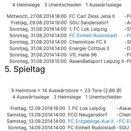
4 Heimsiege 3 Unentschieden 1 Auswärtssiege
Mittwoch, 27.08.2014
18:00
FC Carl Zeiss Jena II
-
F
Freitag, 29.08.2014
19:00
SGU Sandersdorf
-
A
Sonntag, 31.08.2014
14:00
1. FC Lok Leipzig
-
S
Sonntag, 31.08.2014
14:00
FC Einheit Rudolstadt
-
F
Sonntag, 31.08.2014
14:00
Chemnitzer FC II
-
S
Sonntag, 31.08.2014
14:00
Energie Cottbus II
-
D
Sonntag, 31.08.2014
14:00
VfL Halle 96
-
F
Sonntag, 31.08.2014
15:00
RasenBallsport Leipzig II
-
F
5. Spieltag
9 Heimtore + 14 Auswärtstore = 23 Tore (2,88 Ø)
4 Auswärtssiege 3 Heimsiege 1 Unentschieden
Freitag, 12.09.2014
18:00
1. FC Lok Leipzig
-
Aska
Samstag, 13.09.2014
14:00
FCO Neugersdorf
-
Chemn
Samstag, 13.09.2014
14:00
FC Erzgebirge Aue II
-
FC E
Sonntag, 14.09.2014
14:00
FC Einheit Rudolstadt
-
SGU 