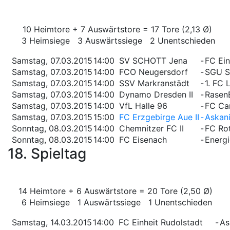
10 Heimtore + 7 Auswärtstore = 17 Tore (2,13 Ø)
3 Heimsiege 3 Auswärtssiege 2 Unentschieden
Samstag, 07.03.2015
14:00
SV SCHOTT Jena
-
FC Ein
Samstag, 07.03.2015
14:00
FCO Neugersdorf
-
SGU S
Samstag, 07.03.2015
14:00
SSV Markranstädt
-
1. FC 
Samstag, 07.03.2015
14:00
Dynamo Dresden II
-
RasenB
Samstag, 07.03.2015
14:00
VfL Halle 96
-
FC Car
Samstag, 07.03.2015
15:00
FC Erzgebirge Aue II
-
Askan
Sonntag, 08.03.2015
14:00
Chemnitzer FC II
-
FC Rot
Sonntag, 08.03.2015
14:00
FC Eisenach
-
Energi
18. Spieltag
14 Heimtore + 6 Auswärtstore = 20 Tore (2,50 Ø)
6 Heimsiege 1 Auswärtssiege 1 Unentschieden
Samstag, 14.03.2015
14:00
FC Einheit Rudolstadt
-
As