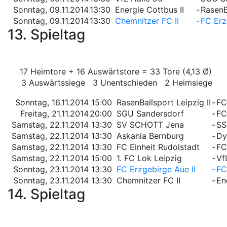
Sonntag, 09.11.2014
13:30
Energie Cottbus II
-
RasenB
Sonntag, 09.11.2014
13:30
Chemnitzer FC II
-
FC Erz
13. Spieltag
17 Heimtore + 16 Auswärtstore = 33 Tore (4,13 Ø)
3 Auswärtssiege 3 Unentschieden 2 Heimsiege
Sonntag, 16.11.2014
15:00
RasenBallsport Leipzig II
-
FC
Freitag, 21.11.2014
20:00
SGU Sandersdorf
-
FC
Samstag, 22.11.2014
13:30
SV SCHOTT Jena
-
SS
Samstag, 22.11.2014
13:30
Askania Bernburg
-
Dy
Samstag, 22.11.2014
13:30
FC Einheit Rudolstadt
-
FC
Samstag, 22.11.2014
15:00
1. FC Lok Leipzig
-
Vf
Sonntag, 23.11.2014
13:30
FC Erzgebirge Aue II
-
FC
Sonntag, 23.11.2014
13:30
Chemnitzer FC II
-
En
14. Spieltag