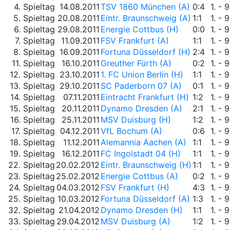
4. Spieltag
14.08.2011
TSV 1860 München (A)
0:4
1. - 
5. Spieltag
20.08.2011
Eintr. Braunschweig (A)
1:1
1. - 
6. Spieltag
29.08.2011
Energie Cottbus (H)
0:0
1. - 
7. Spieltag
11.09.2011
FSV Frankfurt (A)
1:1
1. - 
8. Spieltag
16.09.2011
Fortuna Düsseldorf (H)
2:4
1. - 
11. Spieltag
16.10.2011
Greuther Fürth (A)
0:2
1. - 
12. Spieltag
23.10.2011
1. FC Union Berlin (H)
1:1
1. - 
13. Spieltag
29.10.2011
SC Paderborn 07 (A)
0:1
1. - 
14. Spieltag
07.11.2011
Eintracht Frankfurt (H)
1:2
1. - 
15. Spieltag
20.11.2011
Dynamo Dresden (A)
2:1
1. - 
16. Spieltag
25.11.2011
MSV Duisburg (H)
1:2
1. - 
17. Spieltag
04.12.2011
VfL Bochum (A)
0:6
1. - 
18. Spieltag
11.12.2011
Alemannia Aachen (A)
1:1
1. - 
19. Spieltag
16.12.2011
FC Ingolstadt 04 (H)
1:1
1. - 
22. Spieltag
20.02.2012
Eintr. Braunschweig (H)
1:1
1. - 
23. Spieltag
25.02.2012
Energie Cottbus (A)
0:2
1. - 
24. Spieltag
04.03.2012
FSV Frankfurt (H)
4:3
1. - 
25. Spieltag
10.03.2012
Fortuna Düsseldorf (A)
1:3
1. - 
32. Spieltag
21.04.2012
Dynamo Dresden (H)
1:1
1. - 
33. Spieltag
29.04.2012
MSV Duisburg (A)
1:2
1. - 