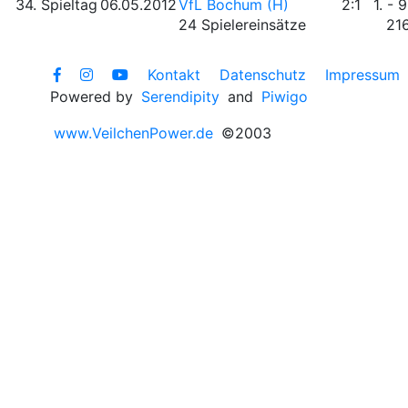
34. Spieltag
06.05.2012
VfL Bochum (H)
2:1
1. - 
24 Spielereinsätze
21
Kontakt
Datenschutz
Impressum
Powered by
Serendipity
and
Piwigo
www.VeilchenPower.de
©2003