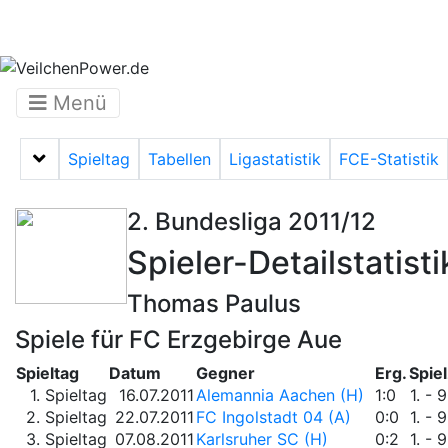
Menü
Spieltag
Tabellen
Ligastatistik
FCE-Statistik
Menü auf-/zuklappen
2. Bundesliga 2011/12
Spieler-Detailstatisti
Thomas Paulus
Spiele für FC Erzgebirge Aue
Spieltag
Datum
Gegner
Erg.
Spiel
1. Spieltag
16.07.2011
Alemannia Aachen (H)
1:0
1. - 
2. Spieltag
22.07.2011
FC Ingolstadt 04 (A)
0:0
1. - 
3. Spieltag
07.08.2011
Karlsruher SC (H)
0:2
1. - 