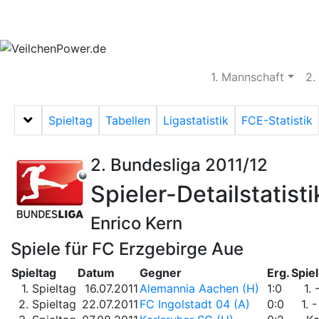
Aktuelles
Spielbetrieb
Vereinsheim
S
1. Mannschaft
2.
Spieltag
Tabellen
Ligastatistik
FCE-Statistik
Menü auf-/zuklappen
2. Bundesliga 2011/12
Spieler-Detailstatisti
Enrico Kern
Spiele für FC Erzgebirge Aue
Spieltag
Datum
Gegner
Erg.
Spiel
1. Spieltag
16.07.2011
Alemannia Aachen (H)
1:0
1. 
2. Spieltag
22.07.2011
FC Ingolstadt 04 (A)
0:0
1. 