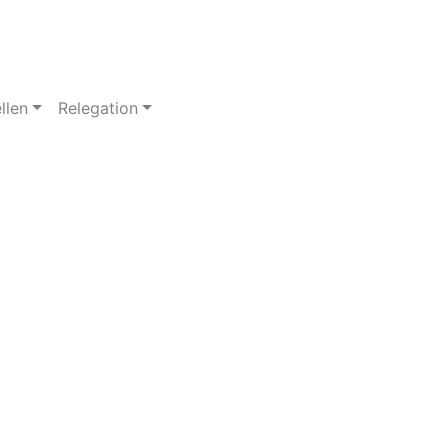
llen
Relegation