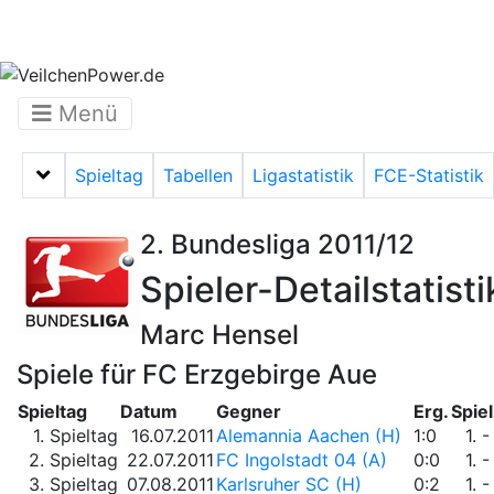
Menü
Spieltag
Tabellen
Ligastatistik
FCE-Statistik
Menü auf-/zuklappen
2. Bundesliga 2011/12
Spieler-Detailstatisti
Marc Hensel
Spiele für FC Erzgebirge Aue
Spieltag
Datum
Gegner
Erg.
Spiel
1. Spieltag
16.07.2011
Alemannia Aachen (H)
1:0
1. -
2. Spieltag
22.07.2011
FC Ingolstadt 04 (A)
0:0
1. -
3. Spieltag
07.08.2011
Karlsruher SC (H)
0:2
1. -