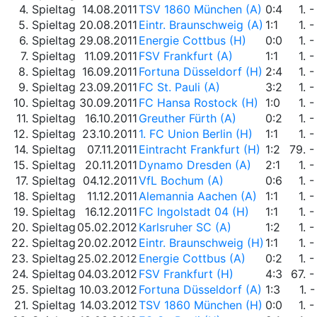
4. Spieltag
14.08.2011
TSV 1860 München (A)
0:4
1. -
5. Spieltag
20.08.2011
Eintr. Braunschweig (A)
1:1
1. -
6. Spieltag
29.08.2011
Energie Cottbus (H)
0:0
1. -
7. Spieltag
11.09.2011
FSV Frankfurt (A)
1:1
1. -
8. Spieltag
16.09.2011
Fortuna Düsseldorf (H)
2:4
1. -
9. Spieltag
23.09.2011
FC St. Pauli (A)
3:2
1. -
10. Spieltag
30.09.2011
FC Hansa Rostock (H)
1:0
1. -
11. Spieltag
16.10.2011
Greuther Fürth (A)
0:2
1. -
12. Spieltag
23.10.2011
1. FC Union Berlin (H)
1:1
1. -
14. Spieltag
07.11.2011
Eintracht Frankfurt (H)
1:2
79. -
15. Spieltag
20.11.2011
Dynamo Dresden (A)
2:1
1. -
17. Spieltag
04.12.2011
VfL Bochum (A)
0:6
1. -
18. Spieltag
11.12.2011
Alemannia Aachen (A)
1:1
1. -
19. Spieltag
16.12.2011
FC Ingolstadt 04 (H)
1:1
1. -
20. Spieltag
05.02.2012
Karlsruher SC (A)
1:2
1. -
22. Spieltag
20.02.2012
Eintr. Braunschweig (H)
1:1
1. -
23. Spieltag
25.02.2012
Energie Cottbus (A)
0:2
1. -
24. Spieltag
04.03.2012
FSV Frankfurt (H)
4:3
67. -
25. Spieltag
10.03.2012
Fortuna Düsseldorf (A)
1:3
1. -
21. Spieltag
14.03.2012
TSV 1860 München (H)
0:0
1. -